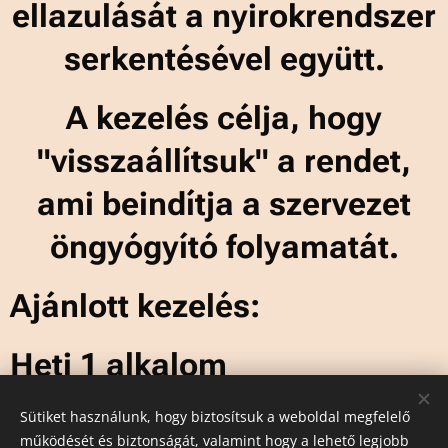
ellazulását a nyirokrendszer
serkentésével együtt.
A kezelés célja, hogy
"visszaállítsuk" a rendet,
ami beindítja a szervezet
öngyógyító folyamatát.
Ajánlott kezelés:
Heti 1 alkalom
Sütiket használunk, hogy biztosítsuk a weboldal megfelelő
működését és biztonságát, valamint hogy a lehető legjobb