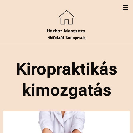
Házhoz Masszázs
Siófoktól-Budapestig
Kiropraktikás
kimozgatás