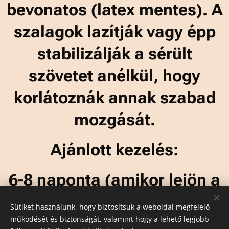
bevonatos (latex mentes). A
szalagok lazítják vagy épp
stabilizálják a sérült
szövetet anélkül, hogy
korlátoznák annak szabad
mozgását.
Ajánlott kezelés:
6-8 naponta (amikor lejön a
tapasz)
Sütiket használunk, hogy biztosítsuk a weboldal megfelelő
működését és biztonságát, valamint hogy a lehető legjobb