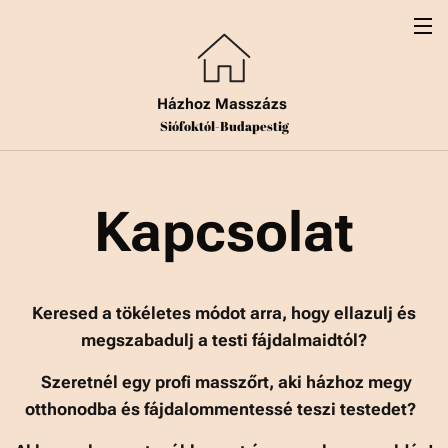
Házhoz Masszázs
Siófoktól-Budapestig
Kapcsolat
Keresed a tökéletes módot arra, hogy ellazulj és
megszabadulj a testi fájdalmaidtól?
Szeretnél egy profi masszőrt, aki házhoz megy
otthonodba és fájdalommentessé teszi testedet?